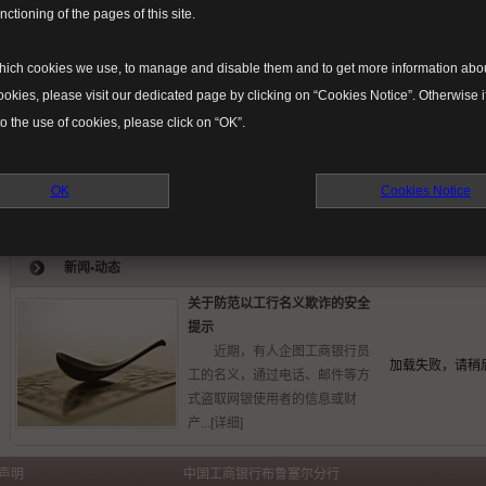
nctioning of the pages of this site.
公司业务
特色业务
hich cookies we use, to manage and disable them and to get more information abou
融资类业务
特色业务
ookies, please visit our dedicated page by clicking on “Cookies Notice”. Otherwise i
o the use of cookies, please click on “OK”.
公司汇款业务
OK
代发工资业务
Cookies Notice
人民币金融业务
新闻•动态
关于防范以工行名义欺诈的安全
提示
近期，有人企图工商银行员
加载失败，请稍
工的名义，通过电话、邮件等方
式盗取网银使用者的信息或财
产...[
详细
]
e声明
中国工商银行布鲁塞尔分行