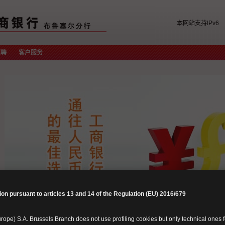
本网站支持IPv6
招聘
客户服务
ion pursuant to articles 13 and 14 of the Regulation (EU) 2016/679
ope) S.A. Brussels Branch does not use profiling cookies but only technical ones f