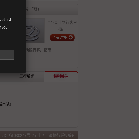
网上银行
t third
企业网上银行客户
f you
指南
电话银行客户指南
工行新闻
特别关注
后再试！
京ICP证030247号-25
中国工商银行版权所有