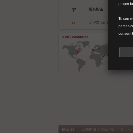
proper fu
服务指南
To see w
网银常见问题解答
parties c
consent t
联系我们
∣
网站地图
∣
隐私声明
∣
Cooki